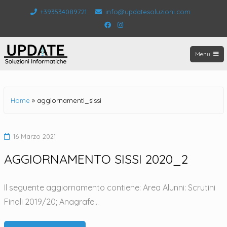
Salta
+393534089721
info@updatesoluzioni.com
al
Facebook
Instagram
contenuto
Menu
UPDATE
Home
»
aggiornamenti_sissi
16 Marzo 2021
AGGIORNAMENTO SISSI 2020_2
Il seguente aggiornamento contiene: Area Alunni: Scrutini
Finali 2019/20; Anagrafe…