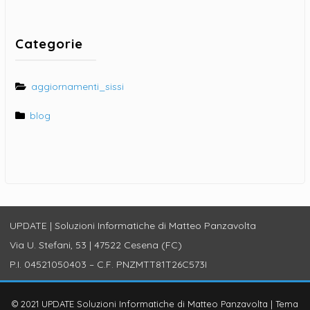
Categorie
aggiornamenti_sissi
blog
UPDATE | Soluzioni Informatiche di Matteo Panzavolta
Via U. Stefani, 53 | 47522 Cesena (FC)
P.I. 04521050403 – C.F. PNZMTT81T26C573I
© 2021 UPDATE Soluzioni Informatiche di Matteo Panzavolta
|
Tema