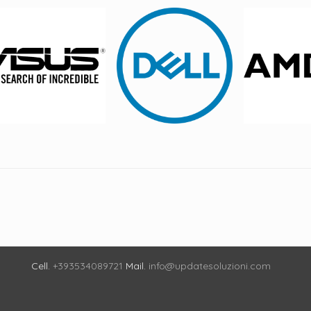
Cell.
+393534089721
Mail.
info@updatesoluzioni.com