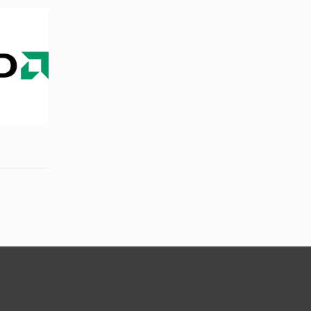
Specializzati in: Assistenza tecnica informatica, riparazioni pc, riparazioni notebook, riparazioni stampanti, reti
cablate, wifi, assistenza informatica cesena, backup dati, sicurezza informatica, vpn, assistenza informatica
scuole, recupero dati, filtraggio contenuti, riparazione computer cesena, riparazioni pc cesena, computer
cesena, informatica cesena, matteo panzavolta, informatica matteo, assistenza informatica forlì, assistenza
informatica forli, assistenza informatica rimini, assistenza informatica gambettola, assistenza informatica