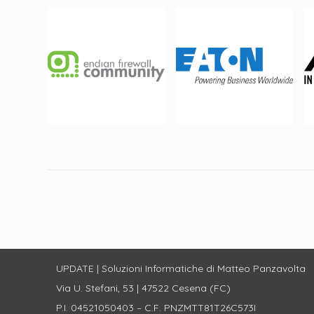
UPDATE | Soluzioni Informatiche di Matteo Panzavolta
Via U. Stefani, 53 | 47522 Cesena (FC)
P.I. 04521050403 – C.F. PNZMTT81T26C573I