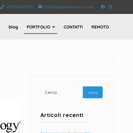
+393534089721
info@updatesoluzioni.com
Facebook
Instagram
blog
PORTFOLIO
CONTATTI
REMOTO
Ricerca
per:
Articoli recenti