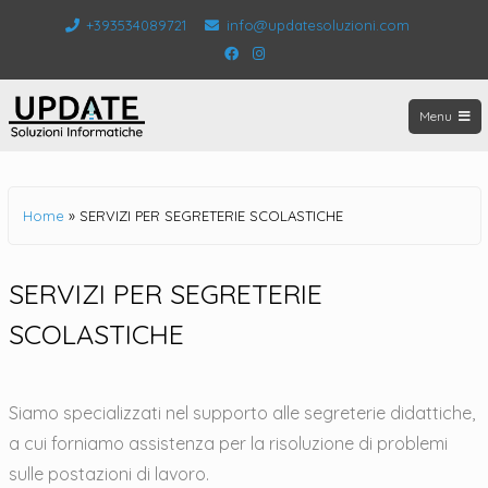
Salta
+393534089721
info@updatesoluzioni.com
al
Facebook
Instagram
contenuto
Menu
UPDATE
Home
»
SERVIZI PER SEGRETERIE SCOLASTICHE
SERVIZI PER SEGRETERIE
SCOLASTICHE
Siamo specializzati nel supporto alle segreterie didattiche,
a cui forniamo assistenza per la risoluzione di problemi
sulle postazioni di lavoro.