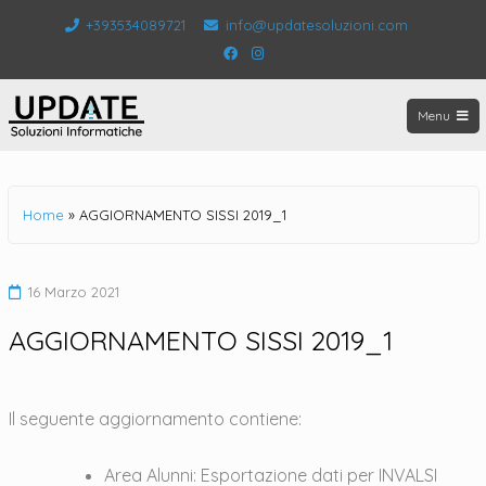
Salta
+393534089721
info@updatesoluzioni.com
al
Facebook
Instagram
contenuto
Menu
UPDATE
Home
»
AGGIORNAMENTO SISSI 2019_1
16 Marzo 2021
AGGIORNAMENTO SISSI 2019_1
Il seguente aggiornamento contiene:
Area Alunni: Esportazione dati per INVALSI